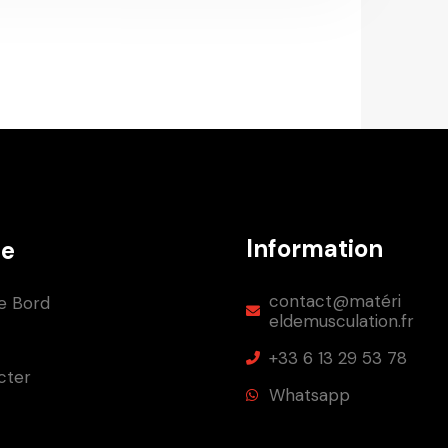
Information
e
contact@matéri
e Bord
eldemusculation.fr
+33 6 13 29 53 78
cter
Whatsapp