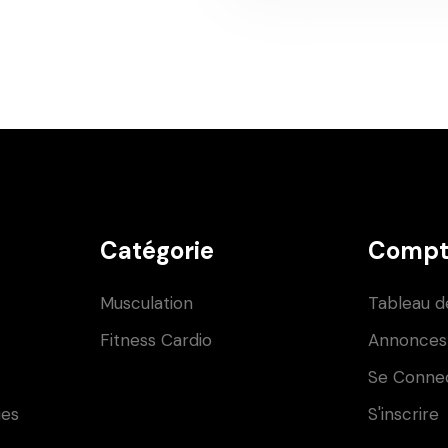
Catégorie
Compt
Musculation
Tableau d
Fitness Cardio
Annonces
Se Conne
ies
S'inscrire