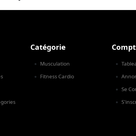
Catégorie
Compt
Musculation
Table
s
Fitness Cardio
Anno
Se Co
gories
S'insc