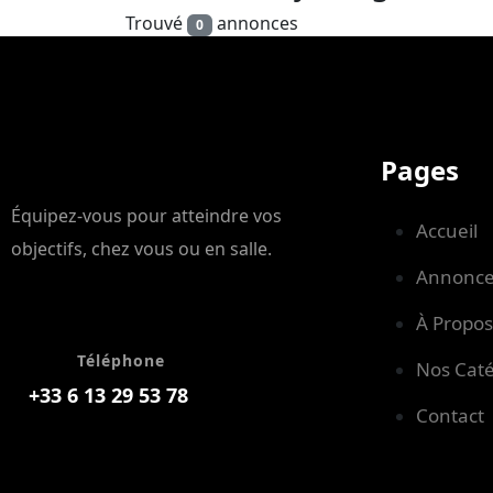
Trouvé
annonces
0
Pages
Équipez-vous pour atteindre vos
Accueil
objectifs, chez vous ou en salle.
Annonce
À Propos
Téléphone
Nos Caté
+33 6 13 29 53 78
Contact