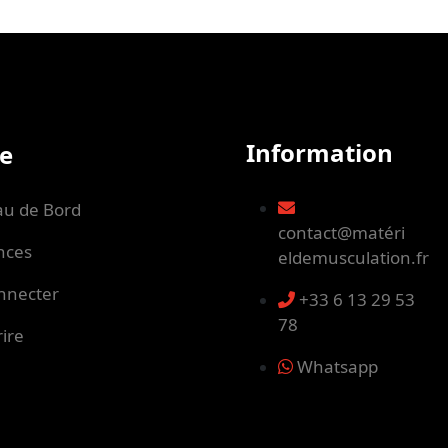
Information
e
au de Bord
contact@matéri
nces
eldemusculation.fr
nnecter
+33 6 13 29 53
78
rire
Whatsapp